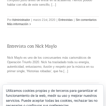
compuso justo antes de entrar en la academia. Hemos podido
hablar con ella de este sencillo, [...]
Por
Administrador
|
marzo 21st, 2020
|
Entrevistas
|
Sin comentarios
Más información
Entrevista con Nick Maylo
Nick Maylo es uno de los concursantes más carismáticos de
Operación Triunfo 2020. Nick ha trasladado toda su energía,
autenticidad, entusiasmo, ilusión y respeto por la música en su
primer single, 'Historias robadas', que ha [...]
Por
Administrador
|
marzo 19th, 2020
|
Entrevistas
|
Sin comentarios
Utilizamos cookies propias y de terceros para garantizar el
Más información
funcionamiento de la web, medir su uso y mejorar nuestros
servicios. Puede aceptar todas las cookies, rechazar las no
necesarias o configurar sus preferencias.