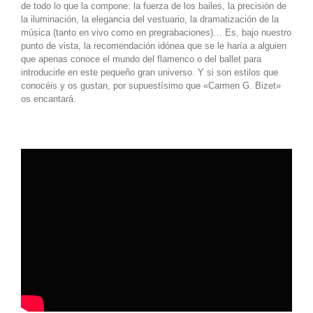
de todo lo que la compone: la fuerza de los bailes, la precisión de
la iluminación, la elegancia del vestuario, la dramatización de la
música (tanto en vivo como en pregrabaciones)… Es, bajo nuestro
punto de vista, la recomendación idónea que se le haría a alguien
que apenas conoce el mundo del flamenco o del ballet para
introducirle en este pequeño gran universo. Y si son estilos que
conocéis y os gustan, por supuestísimo que «Carmen G. Bizet»
os encantará.