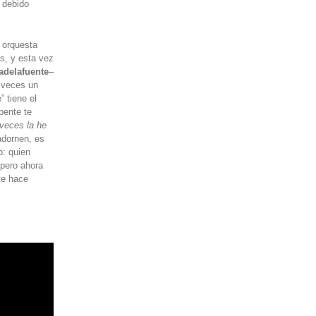
 debido
a orquesta
ás, y esta vez
cadelafuente
–
a veces un
” tiene el
epente te
veces la he
 adornen, es
o: quien
 pero ahora
te hace