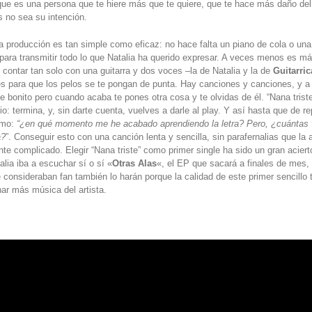
ue es una persona que te hiere más que te quiere, que te hace más daño del
 no sea su intención.
a producción es tan simple como eficaz: no hace falta un piano de cola o un
s para transmitir todo lo que Natalia ha querido expresar. A veces menos es m
e contar tan solo con una guitarra y dos voces –la de Natalia y la de
Guitarri
es para que los pelos se te pongan de punta. Hay canciones y canciones, y 
e bonito pero cuando acaba te pones otra cosa y te olvidas de él. “Nana triste
io: termina, y, sin darte cuenta, vuelves a darle al play. Y así hasta que de r
smo:
“¿en qué momento me he acabado aprendiendo la letra? Pero, ¿cuántas 
a?
”. Conseguir esto con una canción lenta y sencilla, sin parafernalias que la
e complicado. Elegir “Nana triste” como primer single ha sido un gran aciert
alia iba a escuchar sí o sí «
Otras Alas
«, el EP que sacará a finales de mes,
 consideraban fan también lo harán porque la calidad de este primer sencillo 
ar más música del artista.