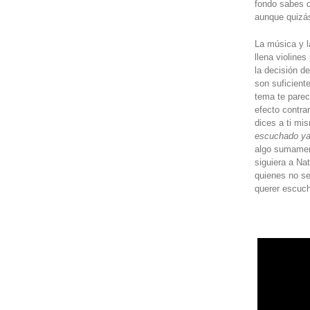
fondo sabes q
aunque quizás
La música y l
llena violine
la decisión d
son suficient
tema te parec
efecto contrar
dices a ti mi
escuchado y
algo sumament
siguiera a Nat
quienes no se
querer escuch