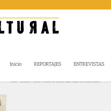
Inicio
REPORTAJES
ENTREVISTAS
Inicio
Reviews
Natalia Lacunza se estrena como artista con «Nana triste»