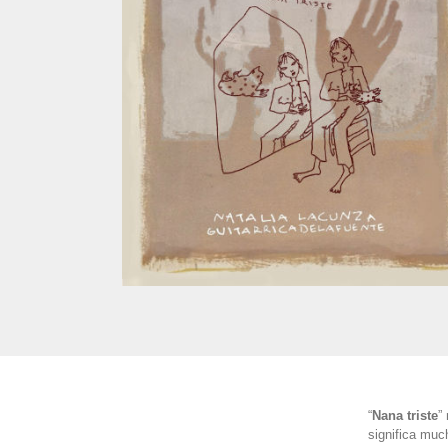
“
Nana triste
”
significa muc