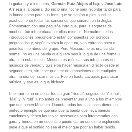
la guitarra y a los coros,
Germán Ruiz-Alejos
al bajo y
José Luis
Arriezu
a la batería, dio inicio una noche para recordar tanto para
la banda como para sus fans, que se sabían a pies puntillas
prácticamente todas las canciones que sonaron en la Juglar.
Comenzaron con una pequeña intro que, para la sorpresa de
muchos, fue interpretada por ellos mismos. Normalmente las
introducciones preconcierto están compuestas por sonidos
pregrabados y, según avanza la apertura, van entrando poco a
poco los miembros del grupo. Pero Messura no es una banda
normal, no es una banda que quiera seguir lo que de una forma u
otra está establecido. Messura es música, sus integrantes son
músicos de verdad y quisieron hacer música en directo desde el
segundo cero, sin tener que tirar de grabaciones o de cualquier
otra manera de hacer música. Fueron hasta Lavapiés para tocar
música, y eso es lo que hicieron.
El primer tema en sonar fue su gran “Soma”, seguido de “Animal”,
“Mal” y “Virtud” justo antes de presentar uno a uno a los miembros
que componen Messura. Durante todas las canciones dieron un
perfecto ejemplo de que una buena banda que lleva buenas
canciones y tienen las tablas necesarias para interpretarlas con
garra y fuerza en un escenario puede dar un concierto espléndido
pese a que el sonido no sea el mejor que podrían haber tenido.