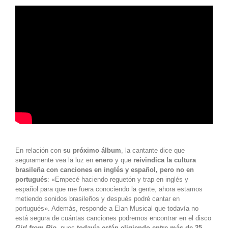
En relación con
su próximo álbum
, la cantante dice que
seguramente vea la luz en
enero
y que
reivindica la cultura
brasileña con canciones en inglés y español, pero no en
portugués
: «Empecé haciendo reguetón y trap en inglés y
español para que me fuera conociendo la gente, ahora estamos
metiendo sonidos brasileños y después podré cantar en
portugués». Además, responde a Elan Musical que todavía no
está segura de cuántas canciones podremos encontrar en el disco
Girl from Rio
, pues
todavía están eligiendo entre más de 25