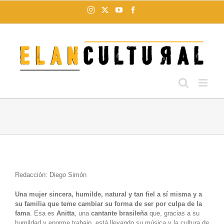
Saltar
Instagram
X
YouTube
Facebook
al
contenido
Redacción: Diego Simón
Una mujer sincera, humilde, natural y tan fiel a sí misma y a
su familia que teme cambiar su forma de ser por culpa de la
fama
. Esa es
Anitta
, una
cantante brasileña
que, gracias a su
humildad y enorme trabajo, está llevando su música y la cultura de