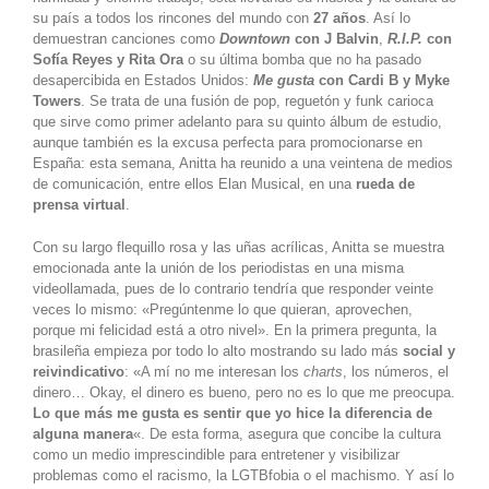
su país a todos los rincones del mundo con
27 años
. Así lo
demuestran canciones como
Downtown
con J Balvin
,
R.I.P.
con
Sofía Reyes y Rita Ora
o su última bomba que no ha pasado
desapercibida en Estados Unidos:
Me gusta
con Cardi B y Myke
Towers
. Se trata de una fusión de pop, reguetón y funk carioca
que sirve como primer adelanto para su quinto álbum de estudio,
aunque también es la excusa perfecta para promocionarse en
España: esta semana, Anitta ha reunido a una veintena de medios
de comunicación, entre ellos Elan Musical, en una
rueda de
prensa virtual
.
Con su largo flequillo rosa y las uñas acrílicas, Anitta se muestra
emocionada ante la unión de los periodistas en una misma
videollamada, pues de lo contrario tendría que responder veinte
veces lo mismo: «Pregúntenme lo que quieran, aprovechen,
porque mi felicidad está a otro nivel». En la primera pregunta, la
brasileña empieza por todo lo alto mostrando su lado más
social y
reivindicativo
: «A mí no me interesan los
charts
, los números, el
dinero… Okay, el dinero es bueno, pero no es lo que me preocupa.
Lo que más me gusta es sentir que yo hice la diferencia de
alguna manera
«. De esta forma, asegura que concibe la cultura
como un medio imprescindible para entretener y visibilizar
problemas como el racismo, la LGTBfobia o el machismo. Y así lo